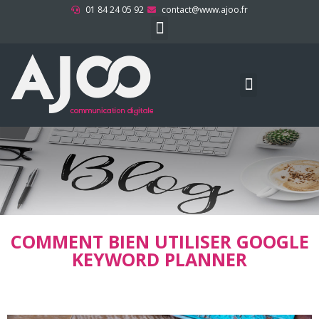
01 84 24 05 92
contact@www.ajoo.fr
Référencement Naturel
Conceptions Graphiques
Maintenance et sécurité
COMMENT BIEN UTILISER GOOGLE
KEYWORD PLANNER