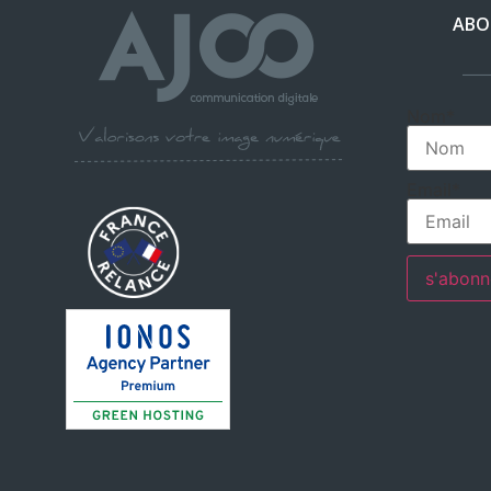
ABO
Nom*
Email*