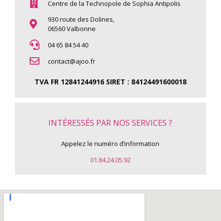
Centre de la Technopole de Sophia Antipolis
930 route des Dolines,
06560 Valbonne
04 65 84 54 40
contact@ajoo.fr
TVA FR 12841244916 SIRET : 84124491600018
INTÉRESSÉS PAR NOS SERVICES ?
Appelez le numéro d’information
01.84.24.05.92