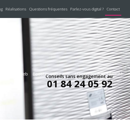
ng
Réalisations
Questions fréquentes
Parlez-vous digital ?
Contact
édaction Web
Booster votre site
Maintenance et sécurité
Conseils sans engagement au
01 84 24 05 92