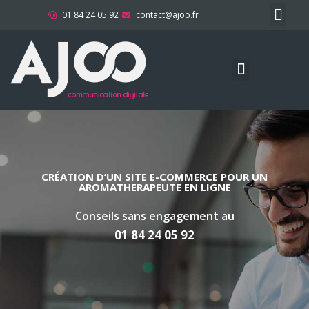
01 84 24 05 92
contact@ajoo.fr
L’agence webma
Questions fréquent
Parlez-vous digital ?
Référencement Naturel
Conceptions Graphiques
Maintenance et sécurité
CRÉATION D’UN SITE E-COMMERCE POUR UN
AROMATHERAPEUTE EN LIGNE
Conseils sans engagement au
01 84 24 05 92